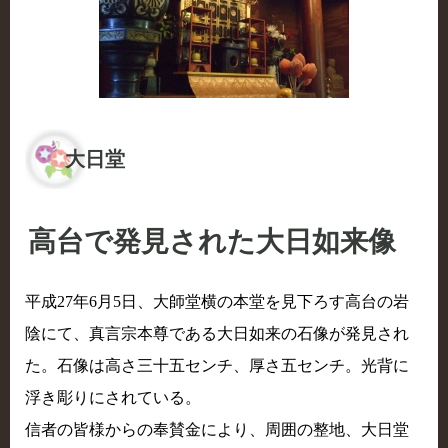
大日堂
高台で発見された大日如来像
平成27年6月5日、大師堂横の本堂を見下ろす高台の岩
陰にて、真言宗本尊である大日如来の石像が発見され
た。石像は高さ三十五センチ、厚さ五センチ。光背に
浮き彫りにされている。
信者の皆様からの奉賛金により、周囲の整地、大日堂