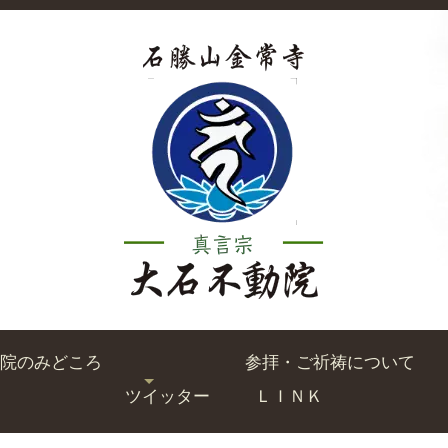
院のみどころ
参拝・ご祈祷について
ツイッター
ＬＩＮＫ