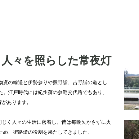
う人々を照らした常夜灯
物資の輸送と伊勢参りや熊野詣、吉野詣の道とし
た。江戸時代には紀州藩の参勤交代路でもあり、
通行があります。
と同じく人々の生活に密着し、昔は毎晩欠かさずに火
ため、街路燈の役割を果たしてきました。