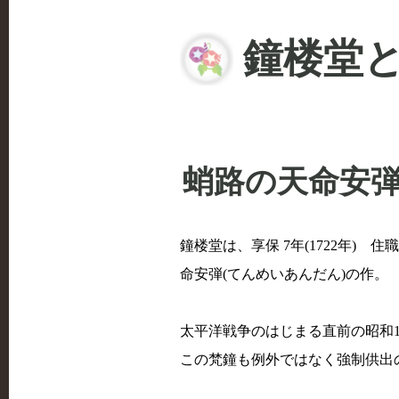
鐘楼堂と
蛸路の天命安弾
鐘楼堂は、享保 7年(1722年)
命安弾(てんめいあんだん)の作。
太平洋戦争のはじまる直前の昭和16
この梵鐘も例外ではなく強制供出