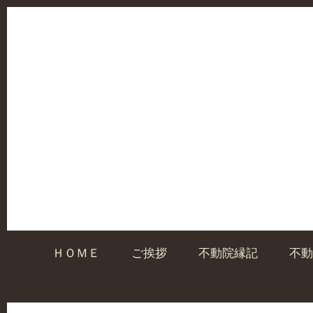
ＨＯＭＥ
ご挨拶
不動院縁記
不動