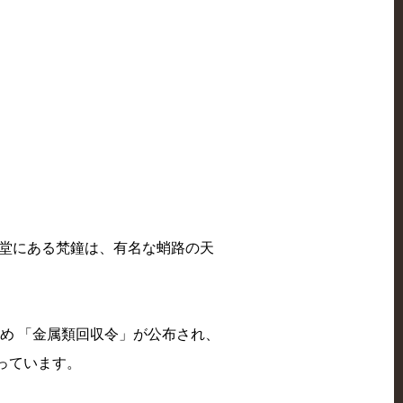
鐘楼堂にある梵鐘は、有名な蛸路の天
ため 「金属類回収令」が公布され、
っています。