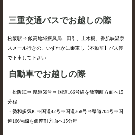
三重交通バスでお越しの際
松阪駅⇒ 飯高地域振興局、田引、上木梶、香肌峡温泉
スメール行きの、いずれかに乗車し【不動前】バス停
で下車して下さい
自動車でお越しの際
・松阪IC⇒ 県道59号⇒ 国道166号線を飯南町方面へ15
分程
・勢和多気IC⇒国道42号⇒国道368号⇒県道704号⇒国
道166号線を飯南町方面へ15分程